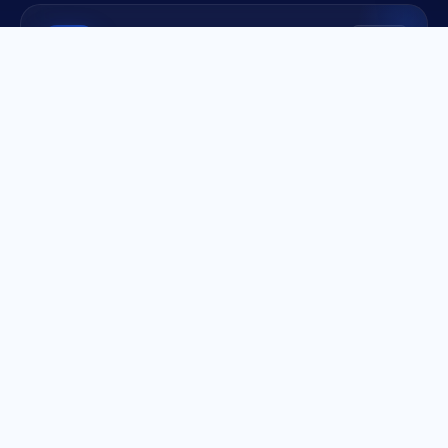
UMUM
CSIRT ( Computer Security Incident Respon
se Team)
CSIRT (Computer Security Incident Response Team) adal
ah tim yang bertugas menangani insiden keamanan siber
di lingkungan Pemerintah Kabupaten Sanggau.
AKSES LAYANAN